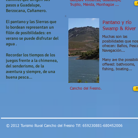
Geopark Villuercas, Guadalupe,
pasos a Guadalupe,
Trujillo, Mérida, Monfragüe ...
Berzocana, Cañamero.
El pantano y las Sierras que
Pantano​ y río
lo bordean representan un
Swamp & River​
filón de posibilidades: en
Muchas son las
verano se puede disfrutar del
posibilidades que nos
agua .
ofrecen: Baños, Pesc
Navegación...
Recordar los tiempos de los
juegos frente a la chimenea,
​Many are the possibili
offered: bathrooms,
del senderismo, de la
fishing, boating...
aventura y siempre, de una
buena pesca...
m
Cancho del Fresno.
© 2012 Turismo Rural Cancho del Fresno Tlf: 659230881-680452006