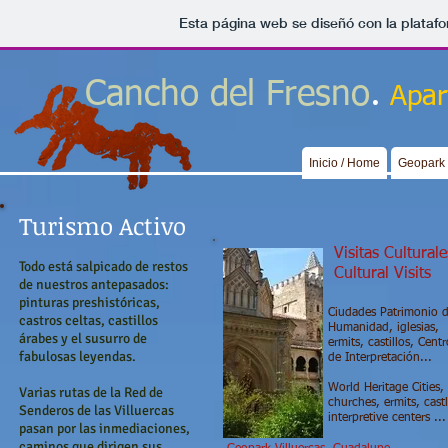
Esta página web se diseñó con la plataf
.
Cancho del Fresno
Apar
Inicio / Home
Geopark 
Turismo Activo
Visitas Culturale
Todo está salpicado de restos
Cultural Visits
de nuestros antepasados:
pinturas preshistóricas,
Ciudades Patrimonio d
castros celtas, castillos
Humanidad, iglesias,
árabes y el susurro de
ermits, castillos, Centr
fabulosas leyendas.
de Interpretación...
World Heritage Cities,
Varias rutas de la Red de
churches, ermits, castl
Senderos de las Villuercas
interpretive centers ...
pasan por las inmediaciones,
caminos que dirigen sus